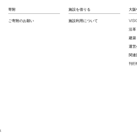
寄附
施設を借りる
大阪
VIS
ご寄附のお願い
施設利用について
沿革
建築
運営
関連
刊行
.