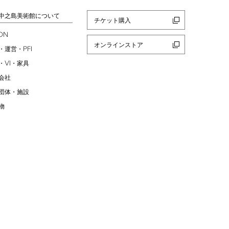
中之島美術館について
チケット購入
ION
オンラインストア
PFI
・運営・
VI
・
・家具
会社
団体・施設
物