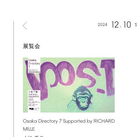
12
10
2024
T
展覧会
Osaka
Directory
7
Supported
by
RICHARD
MILLE