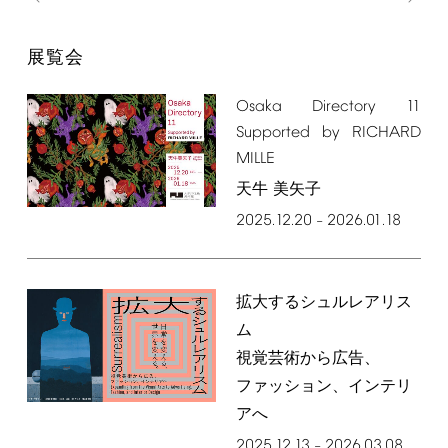
展覧会
Osaka
Directory
11
Supported
by
RICHARD
MILLE
天牛 美矢子
2025.12.20
2026.01.18
–
拡大するシュルレアリス
ム
視覚芸術から広告、
ファッション、インテリ
アへ
2025.12.13
2026.03.08
–