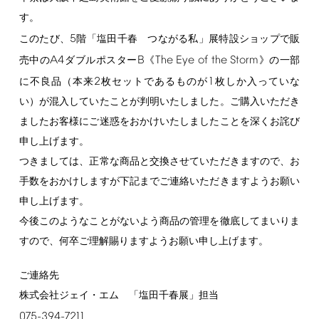
す。
5
このたび、
階「塩田千春 つながる私」展特設ショップで販
A4
B
The
Eye
of
the
Storm
売中の
ダブルポスター
《
》の一部
2
1
に不良品（本来
枚セットであるものが
枚しか入っていな
い）が混入していたことが判明いたしました。ご購入いただき
ましたお客様にご迷惑をおかけいたしましたことを深くお詫び
申し上げます。
つきましては、正常な商品と交換させていただきますので、お
手数をおかけしますが下記までご連絡いただきますようお願い
申し上げます。
今後このようなことがないよう商品の管理を徹底してまいりま
すので、何卒ご理解賜りますようお願い申し上げます。
ご連絡先
株式会社ジェイ・エム 「塩田千春展」担当
075-394-7211