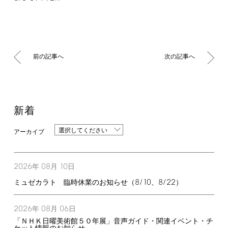
前の記事へ
次の記事へ
新着
選択してください
2026
08
10
年
月
日
8/10
8/22
ミュゼカラト 臨時休業のお知らせ（
、
）
2026
08
06
年
月
日
「ＮＨＫ日曜美術館５０年展」音声ガイド・関連イベント・チ