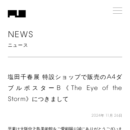
NEWS
ニュース
A4
塩田千春展 特設ショップで販売の
ダ
B
The
Eye
of
the
ブルポスター
《
Storm
》につきまして
2024
11
26
年
月
日
平素は大阪中之島美術館をご愛顧賜り誠にありがとうございま