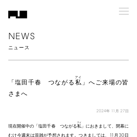
NEWS
ニュース
アイ
「塩田千春 つながる
私
」へご来場の皆
さまへ
2024
11
27
年
月
日
アイ
現在開催中の「塩田千春 つながる
私
」におきまして、閉幕に
11
30
むけ今週末は混雑が予想されます。つきましては、
月
日