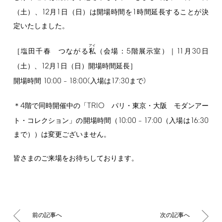
12
1
1
（土）、
月
日（日）は開場時間を
時間延長することが決
定いたしました。
アイ
5
11
30
［塩田千春 つながる
私
（会場：
階展示室）｜
月
日
12
1
（土）、
月
日（日）開場時間延長］
10:00
18:00(
17:30
)
開場時間
–
入場は
まで
4
TRIO
＊
階で同時開催中の「
パリ・東京・大阪 モダンアー
10:00
17:00
16:30
ト・コレクション」の開場時間（
–
（入場は
まで））は変更ございません。
皆さまのご来場をお待ちしております。
前の記事へ
次の記事へ