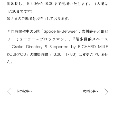
10:00
18:00
間延長し、
から
まで開場いたします。（入場は
17:30
までです）
皆さまのご来場をお待ちしております。
5
Space
In-Between
＊同時開催中の
階「
：吉川静子とヨゼ
2
フ・ミューラー＝ブロックマン」、
階多目的スペース
Osaka
Directory
9
Supported
by
RICHARD
MILLE
「
KOURYOU
10:00
17:00
」の開場時間（
–
）は変更ございませ
ん。
前の記事へ
次の記事へ