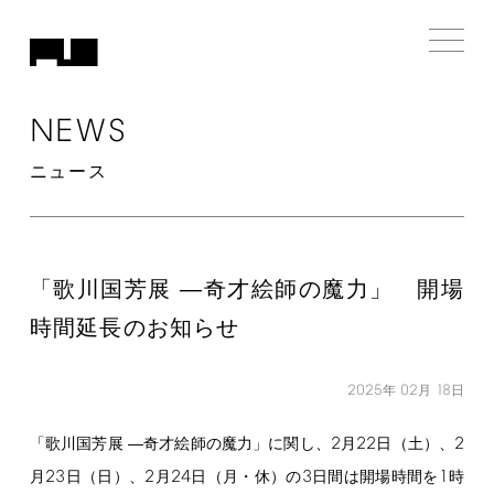
NEWS
ニュース
「歌川国芳展 ―奇才絵師の魔力」 開場
時間延長のお知らせ
2025
02
18
年
月
日
2
22
2
「歌川国芳展 ―奇才絵師の魔力」に関し、
月
日（土）、
23
2
24
3
1
月
日（日）、
月
日（月・休）の
日間は開場時間を
時