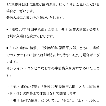
17:00
以降はほぼ混雑が解消され、ゆっくりとご覧いただける
場合がございます。
分散入場にご協力をお願いいたします。
50
■「没後
年 福田平八郎」会場は「モネ 連作の情景」会場と
は別の入場口を設けております。
50
■「モネ 連作の情景」「没後
年 福田平八郎」ともに、当館
1
でのチケットのご購入は
時間以上お待ちいただく場合がござ
います。
オンライン・コンビニなどでの事前購入をおすすめいたしま
す。
50
5
6
・「モネ 連作の情景」「没後
年 福田平八郎」ともに
月
日
（月・休）の閉幕まで休館日なしで開場します
4
27
5
6
・「モネ 連作の情景」については、
月
日（土） –
月
日