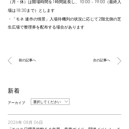
1
10:00
19:00
（月・休）は開場時間を
時間延長し、
–
（最終入
18:30
場は
まで）とします
2
・「モネ 連作の情景」入場待機列の状況に応じて
階北側の芝
生広場で整理券を配布する場合があります
前の記事へ
次の記事へ
新着
選択してください
2026
08
06
年
月
日