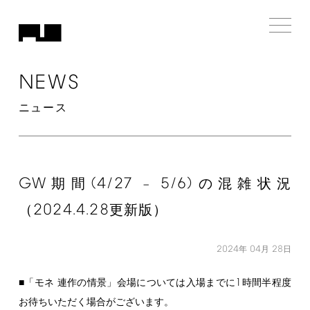
NEWS
ニュース
GW
(4/27
5/6)
期間
–
の混雑状況
2024.4.28
（
更新版）
2024
04
28
年
月
日
1
■「モネ 連作の情景」会場については入場までに
時間半程度
お待ちいただく場合がございます。