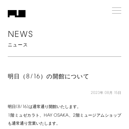
NEWS
ニュース
8/16
明日（
）の開館について
2023
08
15
年
月
日
(8/16)
明日
は通常通り開館いたします。
1
HAY
OSAKA
2
階ミュゼカラト、
、
階ミュージアムショップ
も通常通り営業いたします。