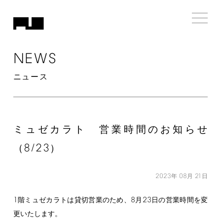
NEWS
ニュース
ミュゼカラト 営業時間のお知らせ
8/23
（
）
2023
08
21
年
月
日
1
8
23
階ミュゼカラトは貸切営業のため、
月
日の営業時間を変
更いたします。