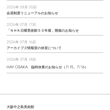
2026
08
05
年
月
日
会員制度リニューアルのお知らせ
2026
07
17
年
月
日
「ＮＨＫ日曜美術館５０年展」開催のお知らせ
2026
07
16
年
月
日
アーカイブズ情報室の休室について
2026
07
14
年
月
日
HAY
OSAKA
7/15
7/16
臨時休業のお知らせ（
、
）
大阪中之島美術館