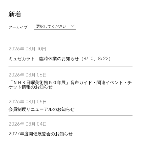
新着
選択してください
2026
08
10
年
月
日
8/10
8/22
ミュゼカラト 臨時休業のお知らせ（
、
）
2026
08
06
年
月
日
「ＮＨＫ日曜美術館５０年展」音声ガイド・関連イベント・チ
ケット情報のお知らせ
2026
08
05
年
月
日
会員制度リニューアルのお知らせ
2026
08
04
年
月
日
2027
年度開催展覧会のお知らせ