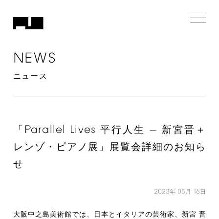
NEWS
ニュース
Parallel
Lives
「
平行人生 — 新宮晋＋
レンゾ・ピアノ展」展覧会詳細のお知ら
せ
2023
05
16
年
月
日
大阪中之島美術館では、日本とイタリアの芸術家、新宮 晋