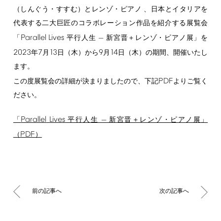
（しんぐう・すすむ）とレンゾ・ピアノ 、日本とイタリアを
代表する二大巨匠のコラボレーション作品を紹介する展覧会
Parallel
Lives
「
平行人生 — 新宮晋＋レンゾ・ピアノ展」を
2023
7
13
9
14
年
月
日（木）から
月
日（木）の期間、開催いたし
ます。
PDF
この度展覧会の詳細が決まりましたので、下記
よりご覧く
ださい。
Parallel
Lives
「
平行人生 — 新宮晋＋レンゾ・ピアノ展」
PDF
（
）
前の記事へ
次の記事へ