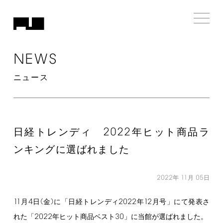
NEWS
ニュース
2022
日経トレンディ
年ヒット商品ラ
ンキングに選ばれました
2022
11
05
年
月
日
11
4
(
)
2022
12
月
日
金
に「日経トレンディ
年
月号」にて発表さ
2022
30
れた「
年ヒット商品ベスト
」に当館が選ばれました。