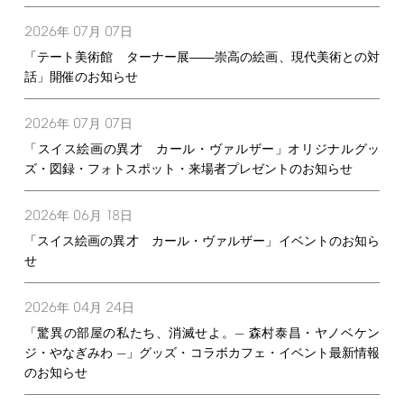
2026
07
07
年
月
日
「テート美術館 ターナー展――崇高の絵画、現代美術との対
話」開催のお知らせ
2026
07
07
年
月
日
「スイス絵画の異才 カール・ヴァルザー」オリジナルグッ
ズ・図録・フォトスポット・来場者プレゼントのお知らせ
2026
06
18
年
月
日
「スイス絵画の異才 カール・ヴァルザー」イベントのお知ら
せ
2026
04
24
年
月
日
「驚異の部屋の私たち、消滅せよ。— 森村泰昌・ヤノベケン
ジ・やなぎみわ —」グッズ・コラボカフェ・イベント最新情報
のお知らせ