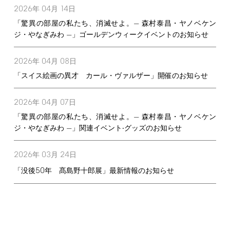
2026
04
14
年
月
日
「驚異の部屋の私たち、消滅せよ。— 森村泰昌・ヤノベケン
ジ・やなぎみわ —」ゴールデンウィークイベントのお知らせ
2026
04
08
年
月
日
「スイス絵画の異才 カール・ヴァルザー」開催のお知らせ
2026
04
07
年
月
日
「驚異の部屋の私たち、消滅せよ。— 森村泰昌・ヤノベケン
ジ・やなぎみわ —」関連イベント‧グッズのお知らせ
2026
03
24
年
月
日
50
「没後
年 髙島野十郎展」最新情報のお知らせ