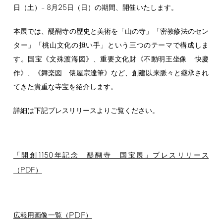
8
25
日（土）–
月
日（日）の期間、開催いたします。
本展では、醍醐寺の歴史と美術を「山の寺」「密教修法のセン
ター」「桃山文化の担い手」という三つのテーマで構成しま
す。国宝《文殊渡海図》、重要文化財《不動明王坐像 快慶
作》、《舞楽図 俵屋宗達筆》など、創建以来脈々と継承され
てきた貴重な寺宝を紹介します。
詳細は下記プレスリリースよりご覧ください。
1150
「開創
年記念 醍醐寺 国宝展」プレスリリース
PDF
（
）
PDF
広報用画像一覧（
）