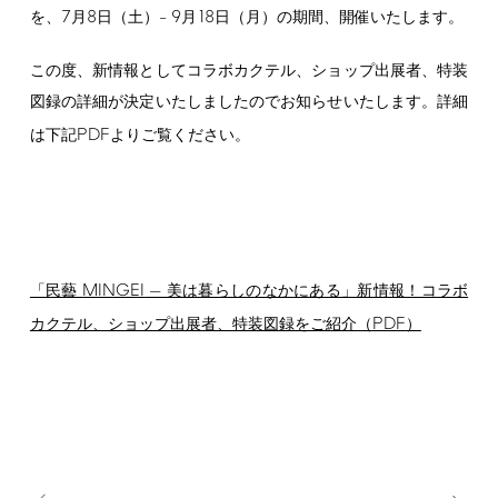
7
8
9
18
を、
月
日（土）–
月
日（月）の期間、開催いたします。
この度、新情報としてコラボカクテル、ショップ出展者、特装
図録の詳細が決定いたしましたのでお知らせいたします。詳細
PDF
は下記
よりご覧ください。
MINGEI
「民藝
— 美は暮らしのなかにある」新情報！コラボ
PDF
カクテル、ショップ出展者、特装図録をご紹介（
）