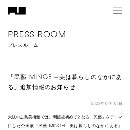
PRESS
ROOM
プレスルーム
MINGEI
「民藝
—美は暮らしのなかにあ
る」追加情報のお知らせ
2023
07
06
年
月
日
大阪中之島美術館では、開館後初めてとなる「民藝」をテーマ
MINGEI
にした企画展『民藝
―美は暮らしのなかにある』