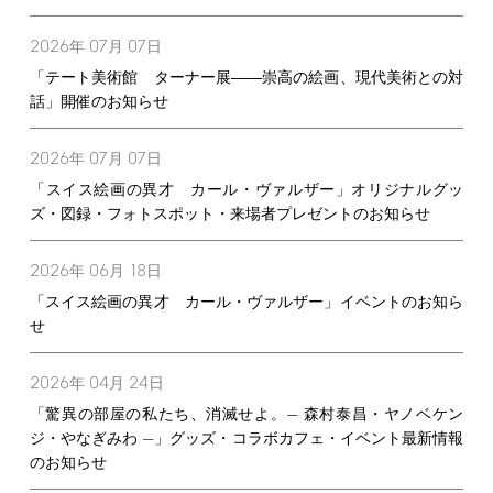
2026
07
07
年
月
日
「テート美術館 ターナー展――崇高の絵画、現代美術との対
話」開催のお知らせ
2026
07
07
年
月
日
「スイス絵画の異才 カール・ヴァルザー」オリジナルグッ
ズ・図録・フォトスポット・来場者プレゼントのお知らせ
2026
06
18
年
月
日
「スイス絵画の異才 カール・ヴァルザー」イベントのお知ら
せ
2026
04
24
年
月
日
「驚異の部屋の私たち、消滅せよ。— 森村泰昌・ヤノベケン
ジ・やなぎみわ —」グッズ・コラボカフェ・イベント最新情報
のお知らせ