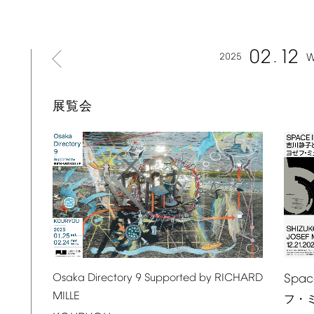
02
12
2025
W
展覧会
Spac
Osaka
Directory
9
Supported
by
RICHARD
MILLE
フ・