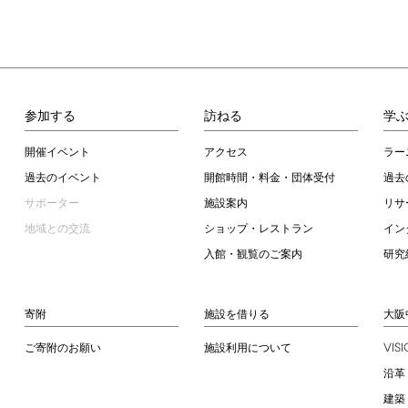
参加する
訪ねる
学
開催イベント
アクセス
ラー
過去のイベント
開館時間・料金・団体受付
過去
サポーター
施設案内
リサ
地域との交流
ショップ・レストラン
イン
入館・観覧のご案内
研究
寄附
施設を借りる
大阪
VIS
ご寄附のお願い
施設利用について
沿革
建築