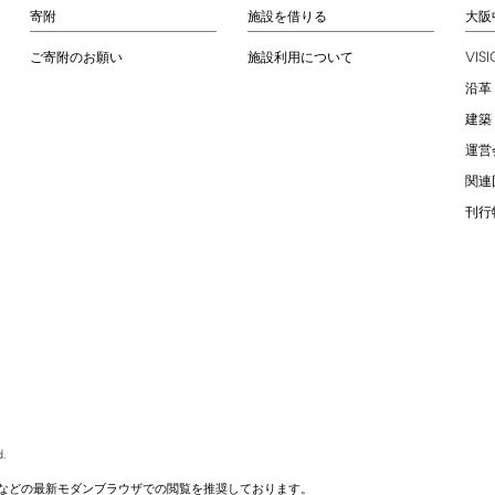
寄附
施設を借りる
大阪
VIS
ご寄附のお願い
施設利用について
沿革
建築
運営
関連
刊行
.
などの最新モダンブラウザでの閲覧を推奨しております。