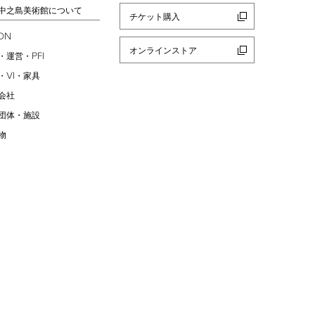
中之島美術館について
チケット購入
ION
オンラインストア
PFI
・運営・
VI
・
・家具
会社
団体・施設
物