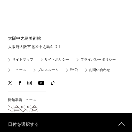
大阪中之島美術館
4-3-1
大阪府大阪市北区中之島
サイトマップ
サイトポリシー
プライバシーポリシー
FAQ
ニュース
プレスルーム
お問い合わせ
開館準備ニュース
日付を選択する
©
Copyright
2021
Nakanoshima
Museum
of
Art,
Osaka.
All
rights
reserved.