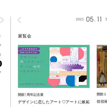
05
11
2023
土
展覧会
6
3
0
7
開館１
1
開館
周年記念展
佐伯
デザインに恋したアート♡アートに嫉妬