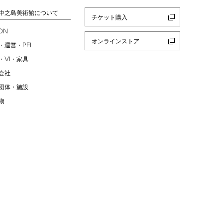
中之島美術館について
チケット購入
ION
オンラインストア
PFI
・運営・
VI
・
・家具
会社
団体・施設
物