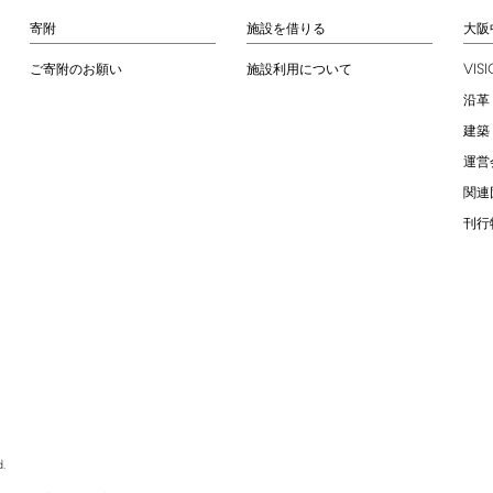
寄附
施設を借りる
大阪
VIS
ご寄附のお願い
施設利用について
沿革
建築
運営
関連
刊行
.