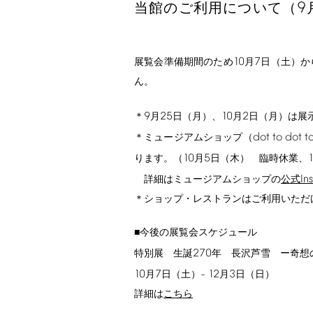
9
当館のご利用について（
10
7
展覧会準備期間のため
月
日（土）か
ん。
9
25
10
2
＊
月
日（月）、
月
日（月）は展
dot
to
dot
t
＊ミュージアムショップ（
10
5
ります。（
月
日（木） 臨時休業、
In
詳細はミュージアムショップの
公式
＊ショップ・レストランはご利用いただ
■今後の展覧会スケジュール
270
特別展 生誕
年 長沢芦雪 ー奇想
10
7
12
3
月
日（土）–
月
日（日）
詳細は
こちら