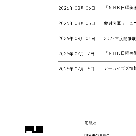
「ＮＨＫ日曜美
2026
08
06
年
月
日
会員制度リニュ
2026
08
05
年
月
日
2026
08
04
2027
年
月
日
年度開催展
「ＮＨＫ日曜美
2026
07
17
年
月
日
アーカイブズ情
2026
07
16
年
月
日
展覧会
開催中の展覧会