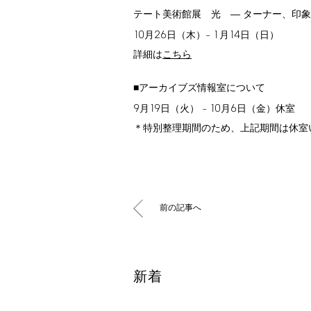
テート美術館展 光 ― ターナー、印
10
26
1
14
月
日（木）–
月
日（日）
詳細は
こちら
■アーカイブズ情報室について
9
19
10
6
月
日（火） –
月
日（金）休室
＊特別整理期間のため、上記期間は休室
前の記事へ
新着