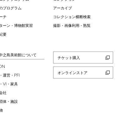
のプログラム
アーカイブ
ーチ
コレクション横断検索
ターン・博物館実習
撮影・画像利用・熟覧
紀要
中之島美術館について
チケット購入
ION
オンラインストア
PFI
・運営・
VI
・
・家具
会社
団体・施設
物