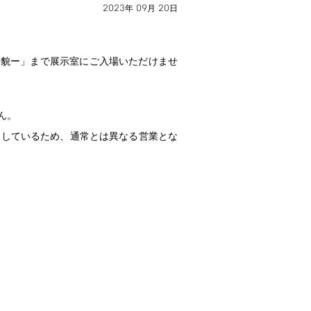
2023
09
20
年
月
日
全貌ー」まで展示室にご入場いただけませ
ん。
開しているため、通常とは異なる営業とな