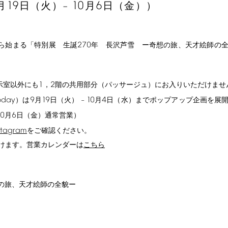
19
10
6
月
日（火）–
月
日（金））
270
ら始まる「特別展 生誕
年 長沢芦雪 ー奇想の旅、天才絵師の
1
2
示室以外にも
，
階の共用部分（パッサージュ）にお入りいただけませ
oday
9
19
10
4
）は
月
日（火） –
月
日（水）までポップアップ企画を展
10
6
月
日（金）通常営業）
stagram
をご確認ください。
けます。営業カレンダーは
こちら
の旅、天才絵師の全貌ー