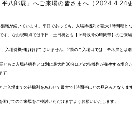
2024.4.24
田平八郎展」へご来場の皆さまへ（
1
の混雑が続いています。平日であっても、入場待機列が最大
時間程と
16
です。なお現時点では平日・土日祝とも【
時以降の時間帯】のご来場
2
は、入場待機列はほぼございません。
階のご入場口では、モネ展とは別
30
展ともに入場待機列とは別に最大約
分ほどの待機列が発生する場合
ます。
1
とご入場までの待機列をあわせて最大で
時間半ほどの見込みとなりま
を避けてのご来場をご検討いただけますようお願いいたします。