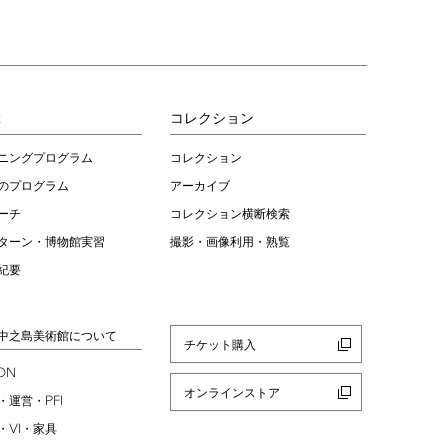
ぶ
コレクション
ニングプログラム
コレクション
のプログラム
アーカイブ
ーチ
コレクション横断検索
ターン・博物館実習
撮影・画像利用・熟覧
紀要
中之島美術館について
チケット購入
ION
オンラインストア
PFI
・運営・
VI
・
・家具