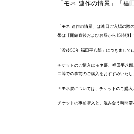
「モネ 連作の情景」「福
「モネ 連作の情景」は連日ご入場の際
15
帯は【開館直後およびお昼から
時頃】
50
「没後
年 福田平八郎」につきまして
チケットのご購入はモネ展、福田平八郎
ニ等での事前のご購入をおすすめいたし
＊モネ展については、チケットのご購入
チケットの事前購入と、混み合う時間帯