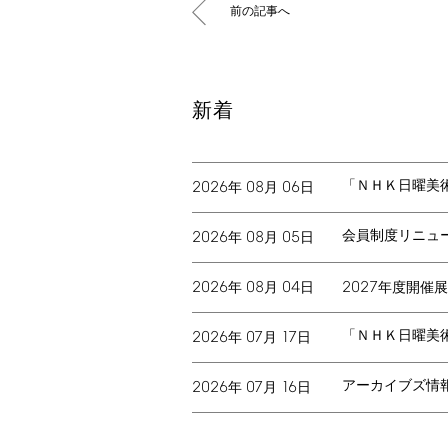
前の記事へ
新着
「ＮＨＫ日曜美
2026
08
06
年
月
日
会員制度リニュ
2026
08
05
年
月
日
2026
08
04
2027
年
月
日
年度開催展
「ＮＨＫ日曜美
2026
07
17
年
月
日
アーカイブズ情
2026
07
16
年
月
日