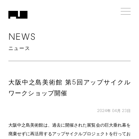
NEWS
ニュース
5
⼤阪中之島美術館 第
回アップサイクル
ワークショップ開催
2024
04
23
年
月
日
大阪中之島美術館は、過去に開催された展覧会の巨大垂れ幕を
廃棄せずに再活用するアップサイクルプロジェクトを行ってお