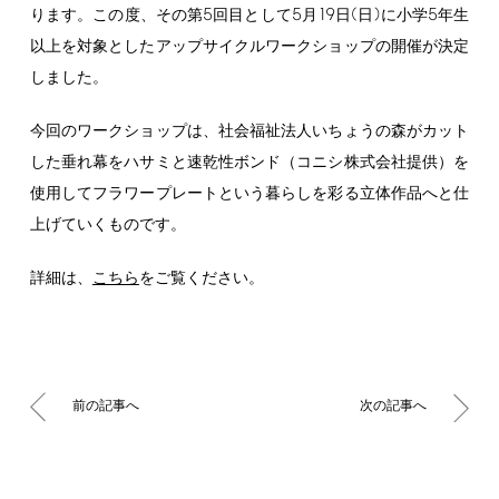
5
5
19
(
)
5
ります。この度、その第
回目として
月
日
日
に小学
年生
以上を対象としたアップサイクルワークショップの開催が決定
しました。
今回のワークショップは、社会福祉法人いちょうの森がカット
した垂れ幕をハサミと速乾性ボンド（コニシ株式会社提供）を
使用してフラワープレートという暮らしを彩る立体作品へと仕
上げていくものです。
詳細は、
こちら
をご覧ください。
前の記事へ
次の記事へ