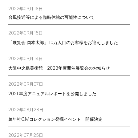
2022
09
18
年
月
日
台風接近等による臨時休館の可能性について
2022
09
15
年
月
日
10
「展覧会 岡本太郎」
万人目のお客様をお迎えしました
2022
09
14
年
月
日
2023
大阪中之島美術館
年度開催展覧会のお知らせ
2022
09
07
年
月
日
2021
年度アニュアルレポートを公開しました
2022
08
28
年
月
日
CM
萬年社
コレクション発掘イベント 開催決定
2022
07
25
年
月
日