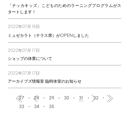
「ナッカキッズ」こどものためのラーニングプログラムがス
タートします！
2022
07
18
年
月
日
OPEN
ミュゼカラト（テラス席）が
しました
2022
07
17
年
月
日
ショップの休業について
2022
07
17
年
月
日
アーカイブズ情報室 臨時休室のお知らせ
27
28
29
30
31
32
33
34
35