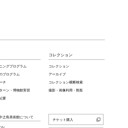
ぶ
コレクション
ニングプログラム
コレクション
のプログラム
アーカイブ
ーチ
コレクション横断検索
ターン・博物館実習
撮影・画像利用・熟覧
紀要
中之島美術館について
チケット購入
ION