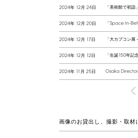
2024
12
24
「美術館で初詣
年
月
日
Space
In-Be
2024
12
20
「
年
月
日
2024
12
17
「大カプコン展
年
月
日
150
2024
12
12
「生誕
年記
年
月
日
Osaka
Directo
2024
11
25
年
月
日
画像のお貸出し、撮影・取材