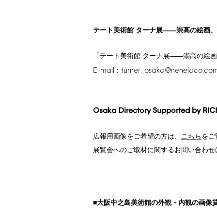
テート美術館 ターナ展――崇高の絵画
「テート美術館 ターナ展――崇高の絵
E-mail
turner_osaka@nenelaco.co
：
Osaka
Directory
Supported
by
RI
広報用画像をご希望の方は、
こちら
をご
展覧会へのご取材に関するお問い合わせ
■大阪中之島美術館の外観・内観の画像