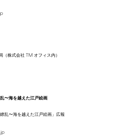
jp
TM
局（株式会社
オフィス内）
繚乱〜海を越えた江戸絵画
花繚乱〜海を越えた江戸絵画」広報
.jp