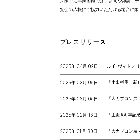
大阪中之島美術館では、新聞や雑誌、テ
覧会の広報にご協力いただける場合に限
プレスリリース
2025
04
02
ルイ･ヴィトン｢
年
月
日
2025
03
05
「小出楢󠄀重 
年
月
日
2025
03
05
「大カプコン展
年
月
日
150
2025
02
18
「生誕
年記
年
月
日
2025
01
30
「大カプコン展
年
月
日