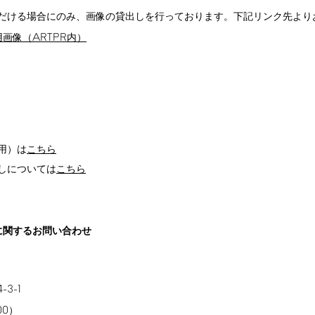
だける場合にのみ、画像の貸出しを行っております。下記リンク先より
ARTPR
用画像（
内）
用）は
こちら
しについては
こちら
に関するお問い合わせ
4-3-1
00
）