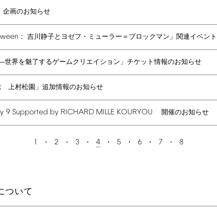
」企画のお知らせ
tween
： 吉川静子とヨゼフ・ミューラー＝ブロックマン」関連イベン
 ―世界を魅了するゲームクリエイション」チケット情報のお知らせ
念 上村松園」追加情報のお知らせ
ry
9
Supported
by
RICHARD
MILLE
KOURYOU
開催のお知らせ
1
2
3
4
5
6
7
8
について