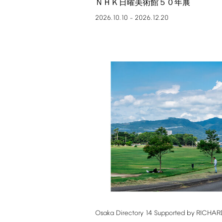
ＮＨＫ日曜美術館５０年展
2026.10.10
2026.12.20
–
Osaka
Directory
14
Supported
by
RICHAR