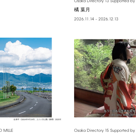
Osaka
Directory
13
Supported
by
橘 葉月
2026.11.14
2026.12.13
–
D
MILLE
Osaka
Directory
15
Supported
by