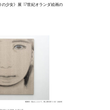
17
りの少女》展
世紀オランダ絵画の