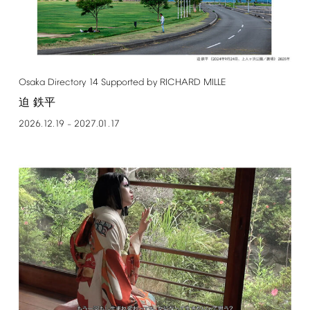
Osaka
Directory
14
Supported
by
RICHARD
MILLE
迫 鉄平
2026.12.19
2027.01.17
–