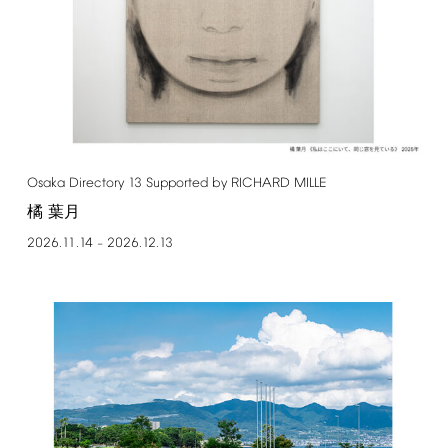
Osaka
Directory
13
Supported
by
RICHARD
MILLE
橘 葉月
2026.11.14
2026.12.13
–