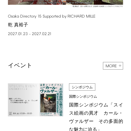
Osaka
Directory
15
Supported
by
RICHARD
MILLE
乾 真裕子
2027.01.23
2027.02.21
–
イベント
MORE
シンポジウム
国際シンポジウム
国際シンポジウム「スイ
ス絵画の異才 カール・
ヴァルザー その多面的
な魅力に迫る」