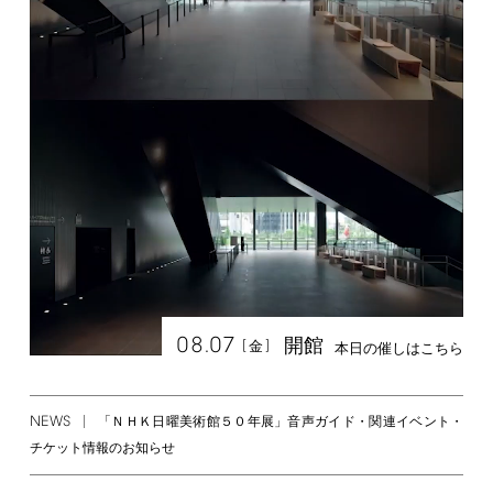
08.07
開館
[
]
金
本日の催しはこちら
NEWS
「ＮＨＫ日曜美術館５０年展」音声ガイド・関連イベント・
チケット情報のお知らせ