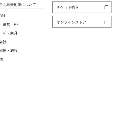
中之島美術館について
チケット購入
ION
オンラインストア
PFI
・運営・
VI
・
・家具
会社
団体・施設
物