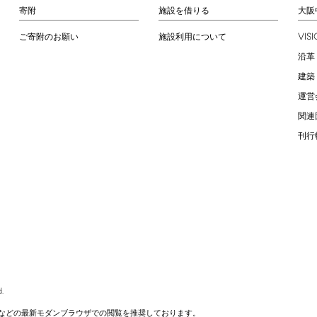
寄附
施設を借りる
大阪
VIS
ご寄附のお願い
施設利用について
沿革
建築
運営
関連
刊行
.
などの最新モダンブラウザでの閲覧を推奨しております。