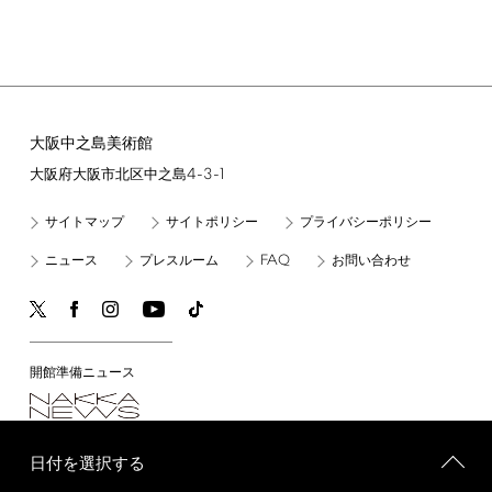
大阪中之島美術館
4-3-1
大阪府大阪市北区中之島
サイトマップ
サイトポリシー
プライバシーポリシー
FAQ
ニュース
プレスルーム
お問い合わせ
開館準備ニュース
日付を選択する
©
Copyright
2021
Nakanoshima
Museum
of
Art,
Osaka.
All
rights
reserved.