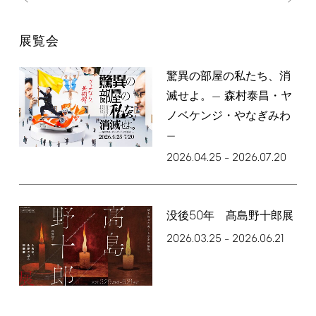
展覧会
驚異の部屋の私たち、消
滅せよ。— 森村泰昌・ヤ
ノベケンジ・やなぎみわ
—
2026.04.25
2026.07.20
–
50
没後
年 髙島野十郎展
2026.03.25
2026.06.21
–