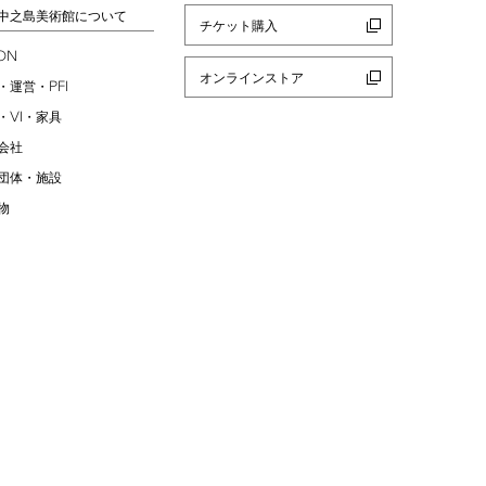
中之島美術館について
チケット購入
ION
オンラインストア
PFI
・運営・
VI
・
・家具
会社
団体・施設
物