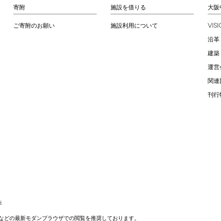
寄附
施設を借りる
大阪
VIS
ご寄附のお願い
施設利用について
沿革
建築
運営
関連
刊行
.
などの最新モダンブラウザでの閲覧を推奨しております。