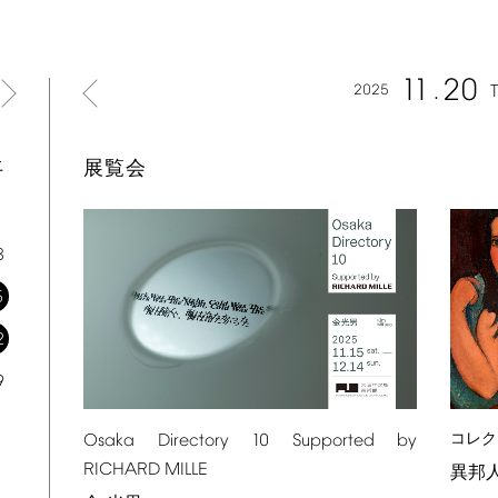
11
20
2025
土
展覧会
1
8
5
2
9
コレク
Osaka
Directory
10
Supported
by
RICHARD
MILLE
異邦