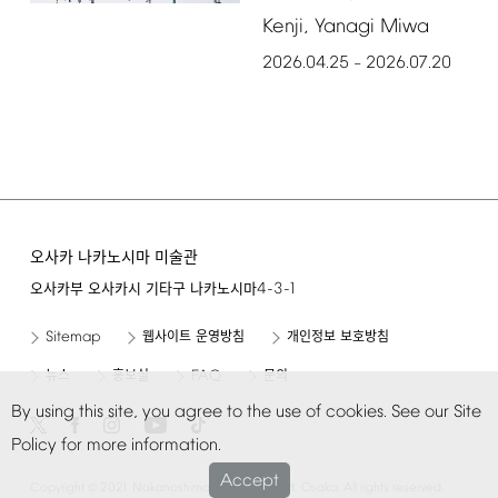
Kenji,
Yanagi
Miwa
2026.04.25
2026.07.20
–
오사카 나카노시마 미술관
4-3-1
오사카부 오사카시 기타구 나카노시마
Sitemap
웹사이트 운영방침
개인정보 보호방침
FAQ
뉴스
홍보실
문의
By
using
this
site,
you
agree
to
the
use
of
cookies.
See
our
Site
Policy
for
more
information.
Accept
©
Copyright
2021
Nakanoshima
Museum
of
Art,
Osaka.
All
rights
reserved.