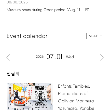
08/08/2025
Museum
hours
during
Obon
period
(Aug.
11
19)
–
Event
calendar
MORE
07
01
2026
Wed
전람회
Enfants
Terribles,
Premonitions
of
Oblivion
Morimura
Yasumasa,
Yanobe