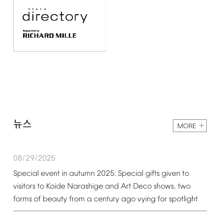
뉴스
MORE
08/29/2025
Special
event
in
autumn
2025:
Special
gifts
given
to
visitors
to
Koide
Narashige
and
Art
Deco
shows,
two
forms
of
beauty
from
a
century
ago
vying
for
spotlight