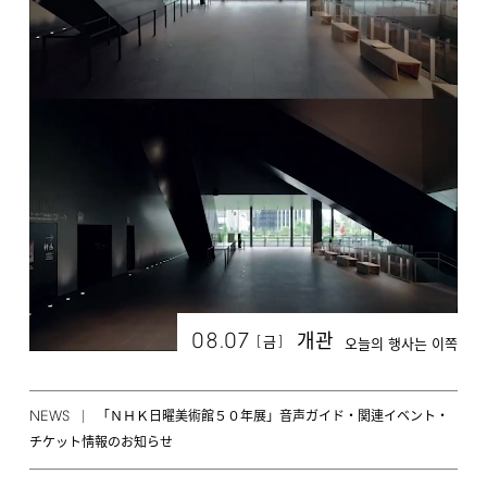
08.07
개관
[
]
금
오늘의 행사는 이쪽
NEWS
「ＮＨＫ日曜美術館５０年展」音声ガイド・関連イベント・
チケット情報のお知らせ