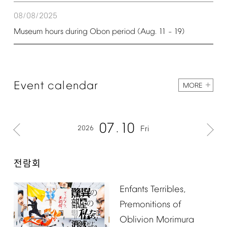
08/08/2025
Museum
hours
during
Obon
period
(Aug.
11
19)
–
Event
calendar
MORE
07
10
2026
Fri
전람회
Enfants
Terribles,
Premonitions
of
Oblivion
Morimura