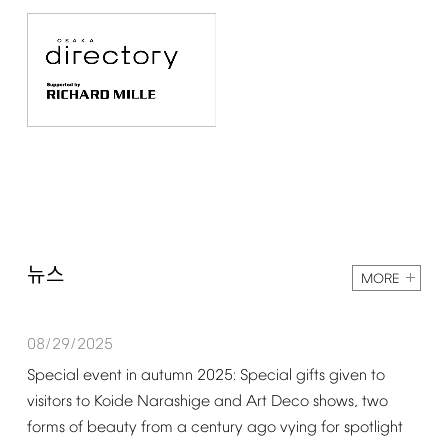
뉴스
MORE
08/29/2025
Special
event
in
autumn
2025:
Special
gifts
given
to
visitors
to
Koide
Narashige
and
Art
Deco
shows,
two
forms
of
beauty
from
a
century
ago
vying
for
spotlight