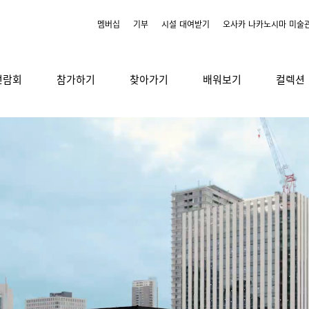
멤버십
기부
시설 대여받기
오사카 나카노시마 미술
전람회
참가하기
찾아가기
배워보기
컬렉션