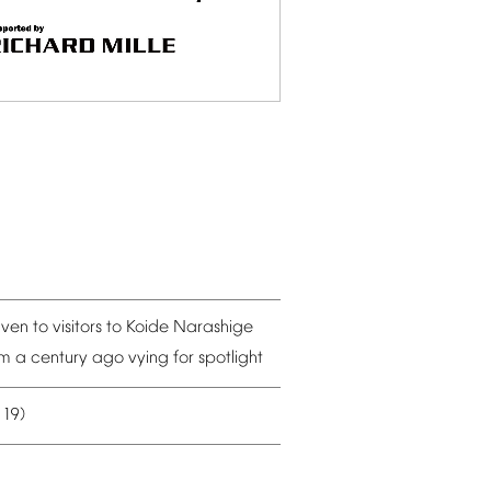
iven
to
visitors
to
Koide
Narashige
om
a
century
ago
vying
for
spotlight
19)
–