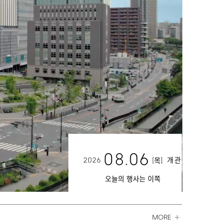
08.06
2026
[
]
개관
목
오늘의 행사는 이쪽
MORE