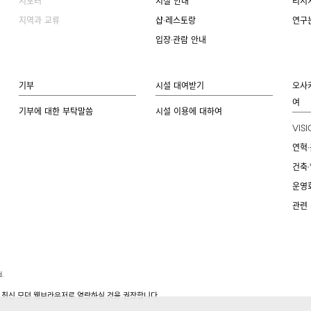
서포터
시설 안내
리서
지역과 교류
샵·레스토랑
연구
입장·관람 안내
기부
시설 대여받기
오사
여
기부에 대한 부탁말씀
시설 이용에 대하여
VIS
연혁·
건축·
운영
관련
.
.
 최신 모던 웹브라우저로 열람하실 것을 권장합니다