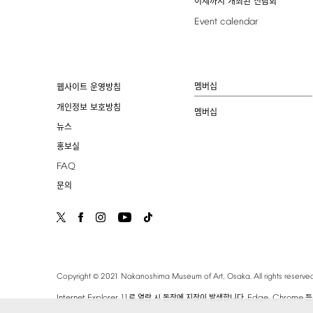
이제까지 개최된 전람회
Event
calendar
멤버십
웹사이트 운영방침
개인정보 보호방침
멤버십
뉴스
홍보실
FAQ
문의
©
Copyright
2021
Nakanoshima
Museum
of
Art,
Osaka.
All
rights
reserved
Internet
Explorer
11
.
Edge,
Chrome
로 열람 시 동작에 지장이 발생합니다
등