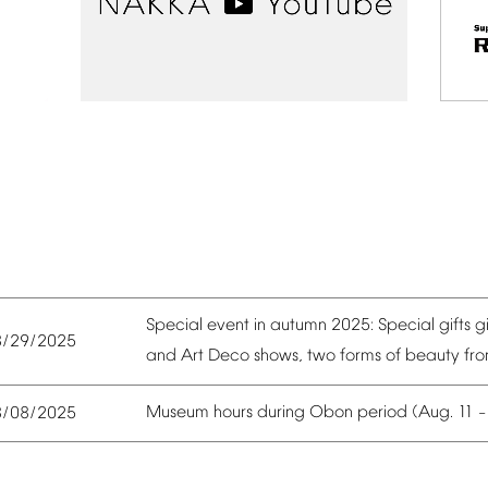
Special
event
in
autumn
2025:
Special
gifts
g
8/29/2025
and
Art
Deco
shows,
two
forms
of
beauty
fr
Museum
hours
during
Obon
period
(Aug.
11
8/08/2025