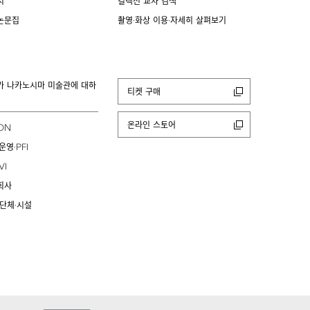
치
컬렉션 교차 검색
논문집
촬영·화상 이용·자세히 살펴보기
카 나카노시마 미술관에 대하
티켓 구매
온라인 스토어
ION
PFI
운영·
VI
회사
 단체·시설