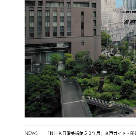
NEWS
「ＮＨＫ日曜美術館５０年展」音声ガイド・関