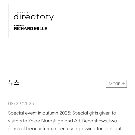
뉴스
MORE
08/29/2025
Special
event
in
autumn
2025:
Special
gifts
given
to
visitors
to
Koide
Narashige
and
Art
Deco
shows,
two
forms
of
beauty
from
a
century
ago
vying
for
spotlight