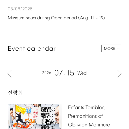
08/08/2025
Museum
hours
during
Obon
period
(Aug.
11
19)
–
Event
calendar
MORE
07
15
2026
Wed
전람회
Enfants
Terribles,
Premonitions
of
Oblivion
Morimura