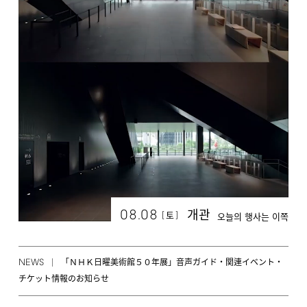
08.08
개관
[
]
토
오늘의 행사는 이쪽
NEWS
「ＮＨＫ日曜美術館５０年展」音声ガイド・関連イベント・
チケット情報のお知らせ