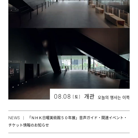
08.08
개관
[
]
토
오늘의 행사는 이쪽
NEWS
「ＮＨＫ日曜美術館５０年展」音声ガイド・関連イベント・
チケット情報のお知らせ