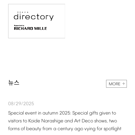
뉴스
MORE
08/29/2025
Special
event
in
autumn
2025:
Special
gifts
given
to
visitors
to
Koide
Narashige
and
Art
Deco
shows,
two
forms
of
beauty
from
a
century
ago
vying
for
spotlight