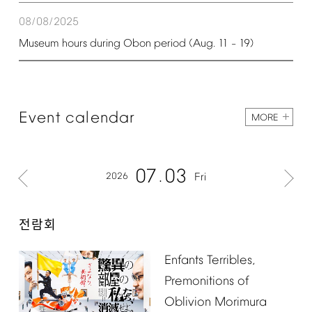
08/08/2025
Museum
hours
during
Obon
period
(Aug.
11
19)
–
Event
calendar
MORE
07
03
2026
Fri
전람회
Enfants
Terribles,
Premonitions
of
Oblivion
Morimura