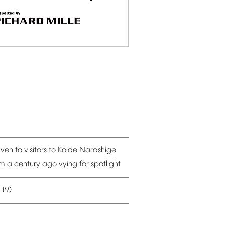
iven
to
visitors
to
Koide
Narashige
om
a
century
ago
vying
for
spotlight
19)
–