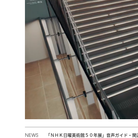
NEWS
「ＮＨＫ日曜美術館５０年展」音声ガイド・関