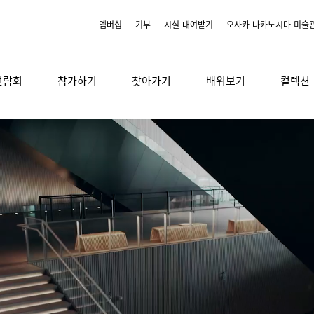
멤버십
기부
시설 대여받기
오사카 나카노시마 미술
전람회
참가하기
찾아가기
배워보기
컬렉션