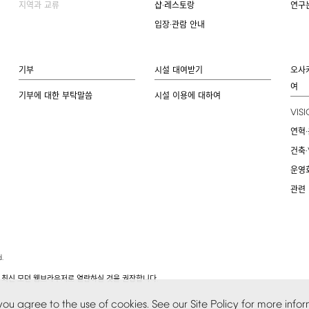
지역과 교류
샵·레스토랑
연구
입장·관람 안내
기부
시설 대여받기
오사
여
기부에 대한 부탁말씀
시설 이용에 대하여
VIS
연혁·
건축·
운영
관련
.
.
 최신 모던 웹브라우저로 열람하실 것을 권장합니다
you
agree
to
the
use
of
cookies.
See
our
Site
Policy
for
more
infor