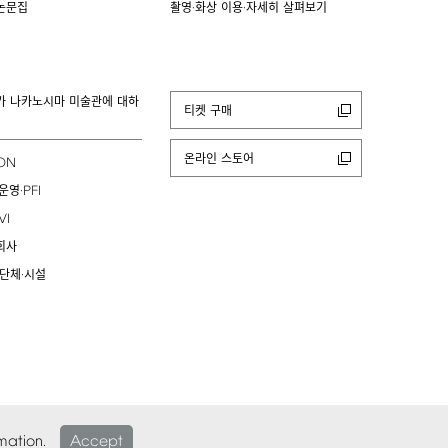
논문집
촬영·화상 이용·자세히 살펴보기
카 나카노시마 미술관에 대하
티켓 구매
온라인 스토어
ION
PFI
운영·
VI
회사
 단체·시설
mation.
Accept