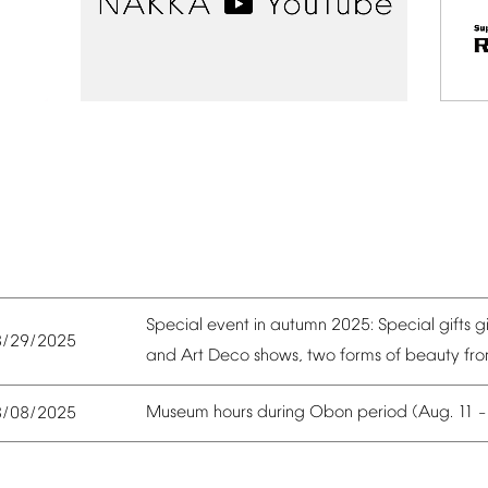
Special
event
in
autumn
2025:
Special
gifts
g
8/29/2025
and
Art
Deco
shows,
two
forms
of
beauty
fr
Museum
hours
during
Obon
period
(Aug.
11
8/08/2025