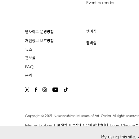
Event
calendar
멤버십
웹사이트 운영방침
개인정보 보호방침
멤버십
뉴스
홍보실
FAQ
문의
©
Copyright
2021
Nakanoshima
Museum
of
Art,
Osaka.
All
rights
reserved
Internet
Explorer
11
.
Edge,
Chrome
로 열람 시 동작에 지장이 발생합니다
등
By
using
this
site,