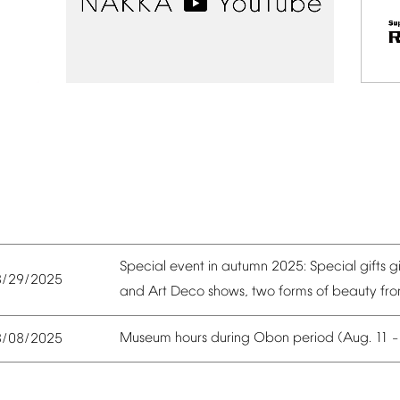
Special
event
in
autumn
2025:
Special
gifts
g
8/29/2025
and
Art
Deco
shows,
two
forms
of
beauty
fr
Museum
hours
during
Obon
period
(Aug.
11
8/08/2025