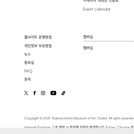
이제까지 개최된 전람회
Event
calendar
멤버십
웹사이트 운영방침
개인정보 보호방침
멤버십
뉴스
홍보실
FAQ
문의
©
Copyright
2021
Nakanoshima
Museum
of
Art,
Osaka.
All
rights
reserved
Internet
Explorer
11
.
Edge,
Chrome
로 열람 시 동작에 지장이 발생합니다
등