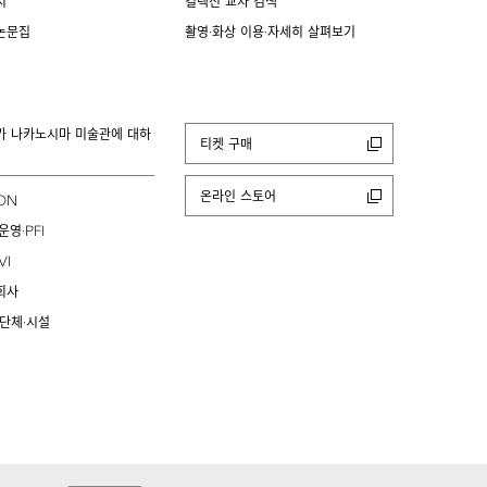
치
컬렉션 교차 검색
논문집
촬영·화상 이용·자세히 살펴보기
카 나카노시마 미술관에 대하
티켓 구매
온라인 스토어
ION
PFI
운영·
VI
회사
 단체·시설