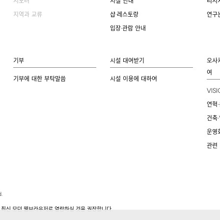
서포터
시설 안내
리서
지역과 교류
샵·레스토랑
연구
입장·관람 안내
기부
시설 대여받기
오사
여
기부에 대한 부탁말씀
시설 이용에 대하여
VIS
연혁·
건축·
운영
관련
.
.
 최신 모던 웹브라우저로 열람하실 것을 권장합니다