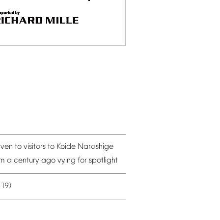
iven
to
visitors
to
Koide
Narashige
om
a
century
ago
vying
for
spotlight
19)
–