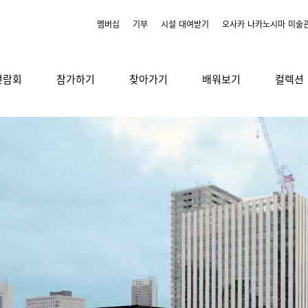
멤버십
기부
시설 대여받기
오사카 나카노시마 미술
전람회
참가하기
찾아가기
배워보기
컬렉션