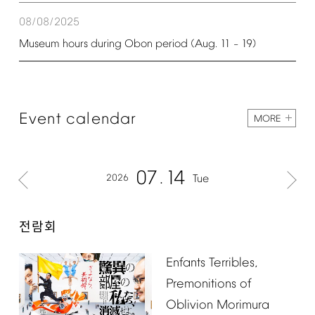
08/08/2025
Museum
hours
during
Obon
period
(Aug.
11
19)
–
Event
calendar
MORE
07
14
2026
Tue
전람회
Enfants
Terribles,
Premonitions
of
Oblivion
Morimura