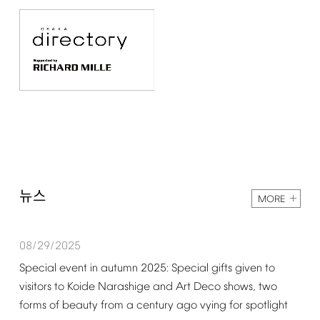
뉴스
MORE
08/29/2025
Special
event
in
autumn
2025:
Special
gifts
given
to
visitors
to
Koide
Narashige
and
Art
Deco
shows,
two
forms
of
beauty
from
a
century
ago
vying
for
spotlight