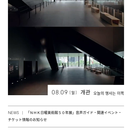
08.09
개관
[
]
일
오늘의 행사는 이쪽
NEWS
「ＮＨＫ日曜美術館５０年展」音声ガイド・関連イベント・
チケット情報のお知らせ