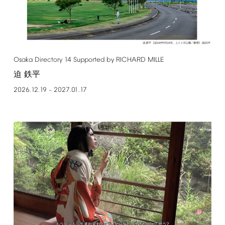
Osaka
Directory
14
Supported
by
RICHARD
MILLE
迫 鉄平
2026.12.19
2027.01.17
–