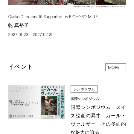
Osaka
Directory
15
Supported
by
RICHARD
MILLE
乾 真裕子
2027.01.23
2027.02.21
–
イベント
MORE
シンポジウム
国際シンポジウム
国際シンポジウム「スイ
ス絵画の異才 カール・
ヴァルザー その多面的
な魅力に迫る」