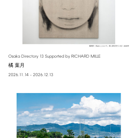
Osaka
Directory
13
Supported
by
RICHARD
MILLE
橘 葉月
2026.11.14
2026.12.13
–