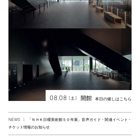
08.08
開館
[
]
土
本日の催しはこちら
NEWS
「ＮＨＫ日曜美術館５０年展」音声ガイド・関連イベント・
チケット情報のお知らせ