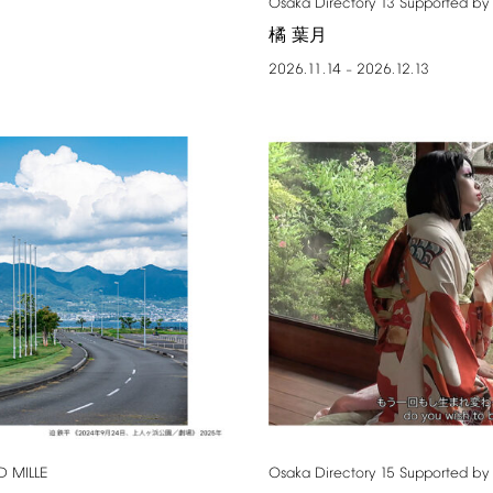
Osaka
Directory
13
Supported
by
橘 葉月
2026.11.14
2026.12.13
–
D
MILLE
Osaka
Directory
15
Supported
by