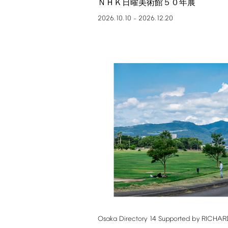
ＮＨＫ日曜美術館５０年展
2026.10.10
2026.12.20
–
Osaka
Directory
14
Supported
by
RICHAR