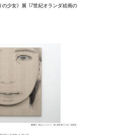
17
りの少女》展
世紀オランダ絵画の