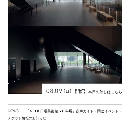
08.09
開館
[
]
日
本日の催しはこちら
NEWS
「ＮＨＫ日曜美術館５０年展」音声ガイド・関連イベント・
チケット情報のお知らせ