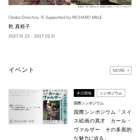
Osaka
Directory
15
Supported
by
RICHARD
MILLE
乾 真裕子
2027.01.23
2027.02.21
–
イベント
MORE
本日開催
シンポジウム
国際シンポジウム
国際シンポジウム「スイ
ス絵画の異才 カール・
ヴァルザー その多面的
な魅力に迫る」