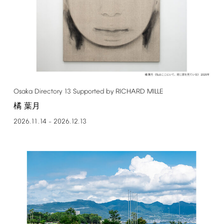
Osaka
Directory
13
Supported
by
RICHARD
MILLE
橘 葉月
2026.11.14
2026.12.13
–