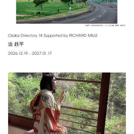
Osaka
Directory
14
Supported
by
RICHARD
MILLE
迫 鉄平
2026.12.19
2027.01.17
–