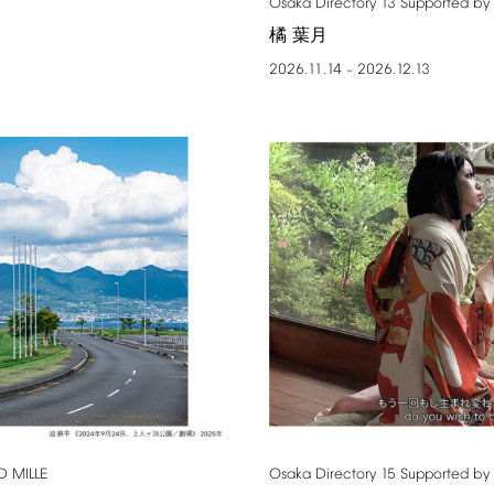
Osaka
Directory
13
Supported
by
橘 葉月
2026.11.14
2026.12.13
–
D
MILLE
Osaka
Directory
15
Supported
by