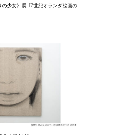
17
りの少女》展
世紀オランダ絵画の