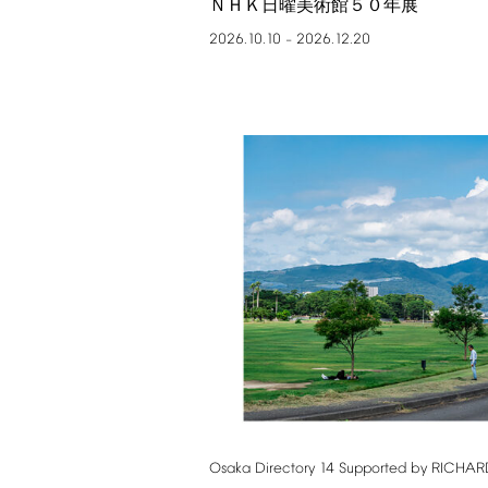
ＮＨＫ日曜美術館５０年展
2026.10.10
2026.12.20
–
Osaka
Directory
14
Supported
by
RICHAR