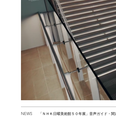
NEWS
「ＮＨＫ日曜美術館５０年展」音声ガイド・関