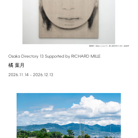
Osaka
Directory
13
Supported
by
RICHARD
MILLE
橘 葉月
2026.11.14
2026.12.13
–