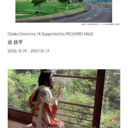
Osaka
Directory
14
Supported
by
RICHARD
MILLE
迫 鉄平
2026.12.19
2027.01.17
–