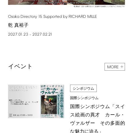
Osaka
Directory
15
Supported
by
RICHARD
MILLE
乾 真裕子
2027.01.23
2027.02.21
–
イベント
MORE
シンポジウム
国際シンポジウム
国際シンポジウム「スイ
ス絵画の異才 カール・
ヴァルザー その多面的
な魅力に迫る」