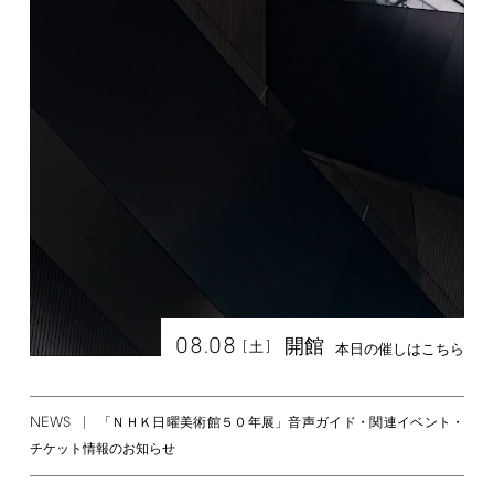
08.08
開館
[
]
土
本日の催しはこちら
NEWS
「ＮＨＫ日曜美術館５０年展」音声ガイド・関連イベント・
チケット情報のお知らせ