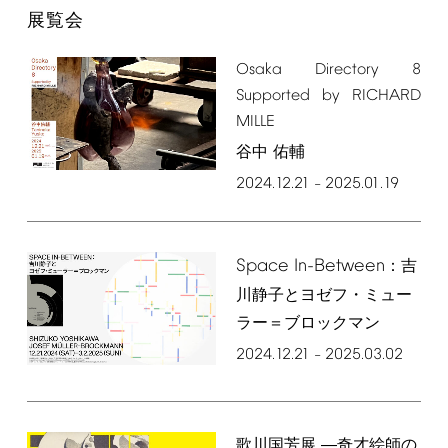
展覧会
Osaka
Directory
8
Supported
by
RICHARD
MILLE
谷中 佑輔
2024.12.21
2025.01.19
–
Space
In-Between
：吉
川静子とヨゼフ・ミュー
ラー＝ブロックマン
2024.12.21
2025.03.02
–
歌川国芳展 ―奇才絵師の