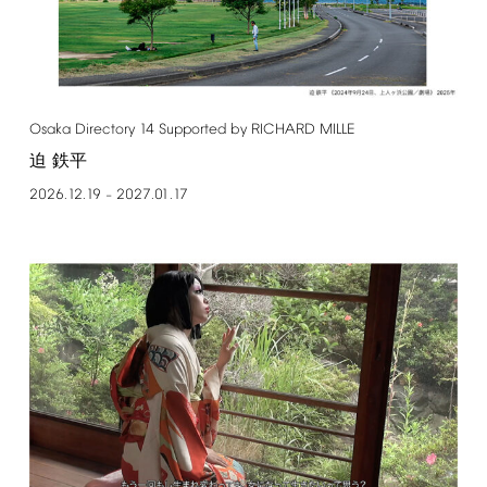
Osaka
Directory
14
Supported
by
RICHARD
MILLE
迫 鉄平
2026.12.19
2027.01.17
–