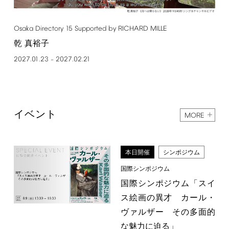
Osaka
Directory
15
Supported
by
RICHARD
MILLE
乾 真裕子
2027.01.23
2027.02.21
–
イベント
MORE
本日開催
シンポジウム
国際シンポジウム
国際シンポジウム「スイ
ス絵画の異才 カール・
ヴァルザー その多面的
な魅力に迫る」