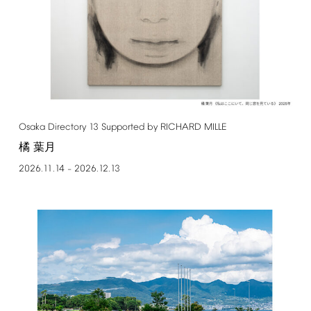
Osaka
Directory
13
Supported
by
RICHARD
MILLE
橘 葉月
2026.11.14
2026.12.13
–