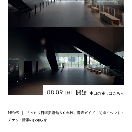
08.09
開館
[
]
日
本日の催しはこちら
NEWS
「ＮＨＫ日曜美術館５０年展」音声ガイド・関連イベント・
チケット情報のお知らせ