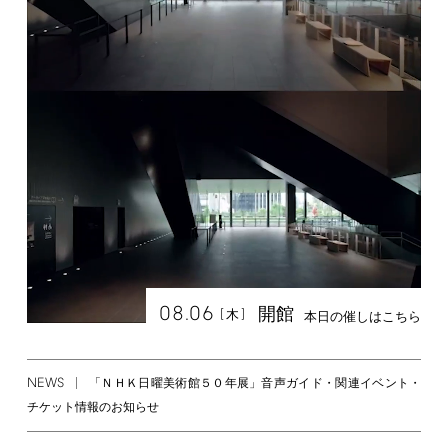
08.06
開館
[
]
木
本日の催しはこちら
NEWS
「ＮＨＫ日曜美術館５０年展」音声ガイド・関連イベント・
チケット情報のお知らせ