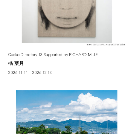
Osaka
Directory
13
Supported
by
RICHARD
MILLE
橘 葉月
2026.11.14
2026.12.13
–