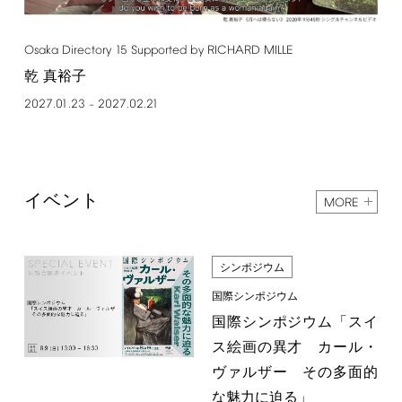
Osaka
Directory
15
Supported
by
RICHARD
MILLE
乾 真裕子
2027.01.23
2027.02.21
–
イベント
MORE
シンポジウム
国際シンポジウム
国際シンポジウム「スイ
ス絵画の異才 カール・
ヴァルザー その多面的
な魅力に迫る」