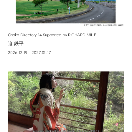
Osaka
Directory
14
Supported
by
RICHARD
MILLE
迫 鉄平
2026.12.19
2027.01.17
–