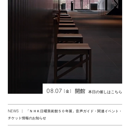
08.07
開館
[
]
金
本日の催しはこちら
NEWS
「ＮＨＫ日曜美術館５０年展」音声ガイド・関連イベント・
チケット情報のお知らせ