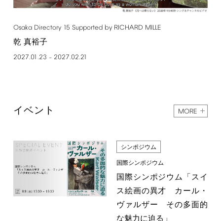
Osaka
Directory
15
Supported
by
RICHARD
MILLE
乾 真裕子
2027.01.23
2027.02.21
–
イベント
MORE
シンポジウム
国際シンポジウム
国際シンポジウム「スイ
ス絵画の異才 カール・
ヴァルザー その多面的
な魅力に迫る」