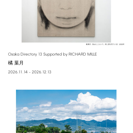
Osaka
Directory
13
Supported
by
RICHARD
MILLE
橘 葉月
2026.11.14
2026.12.13
–