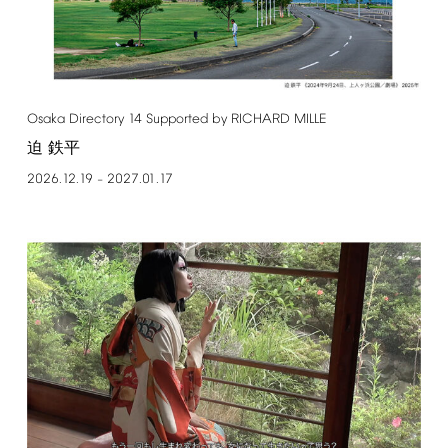
Osaka
Directory
14
Supported
by
RICHARD
MILLE
迫 鉄平
2026.12.19
2027.01.17
–