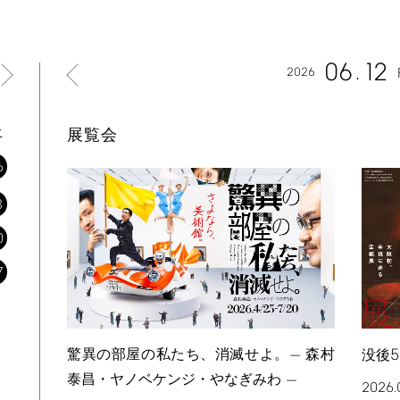
06
12
2026
土
展覧会
6
3
0
7
5
驚異の部屋の私たち、消滅せよ。— 森村
没後
泰昌・ヤノベケンジ・やなぎみわ —
2026.