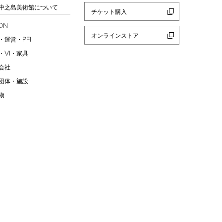
中之島美術館について
チケット購入
ION
オンラインストア
PFI
・運営・
VI
・
・家具
会社
団体・施設
物