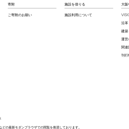
寄附
施設を借りる
大阪
VIS
ご寄附のお願い
施設利用について
沿革
建築
運営
関連
刊行
.
などの最新モダンブラウザでの閲覧を推奨しております。