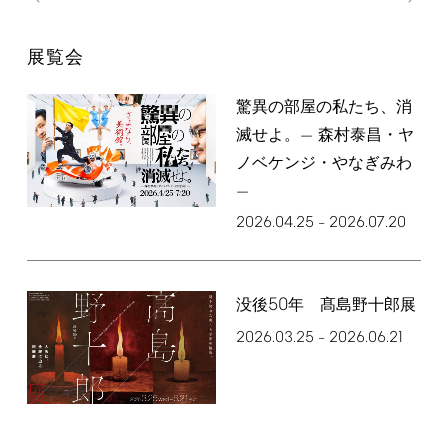
展覧会
驚異の部屋の私たち、消
滅せよ。— 森村泰昌・ヤ
ノベケンジ・やなぎみわ
—
2026.04.25
2026.07.20
–
50
没後
年 髙島野十郎展
2026.03.25
2026.06.21
–