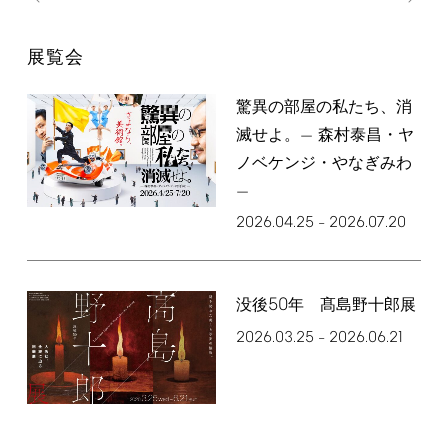
展覧会
驚異の部屋の私たち、消
滅せよ。— 森村泰昌・ヤ
ノベケンジ・やなぎみわ
—
2026.04.25
2026.07.20
–
50
没後
年 髙島野十郎展
2026.03.25
2026.06.21
–