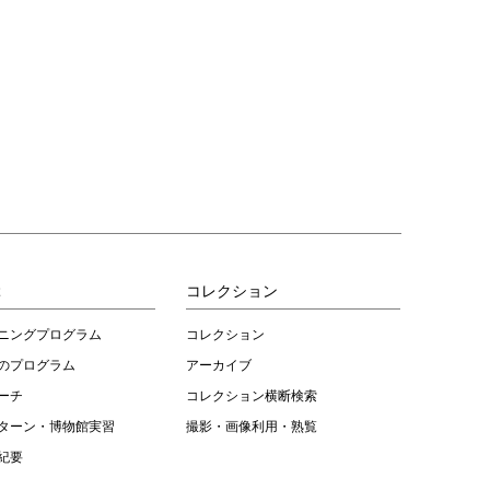
ぶ
コレクション
ニングプログラム
コレクション
のプログラム
アーカイブ
ーチ
コレクション横断検索
ターン・博物館実習
撮影・画像利用・熟覧
紀要