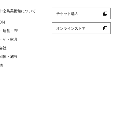
中之島美術館について
チケット購入
ION
オンラインストア
PFI
・運営・
VI
・
・家具
会社
団体・施設
物