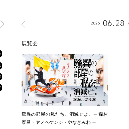
06
28
2026
土
展覧会
6
3
0
7
驚異の部屋の私たち、消滅せよ。— 森村
泰昌・ヤノベケンジ・やなぎみわ —