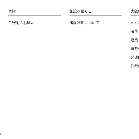
寄附
施設を借りる
大阪
VIS
ご寄附のお願い
施設利用について
沿革
建築
運営
関連
刊行
.