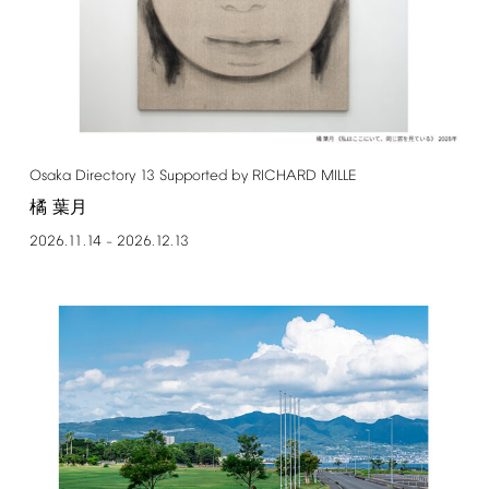
Osaka
Directory
13
Supported
by
RICHARD
MILLE
橘 葉月
2026.11.14
2026.12.13
–