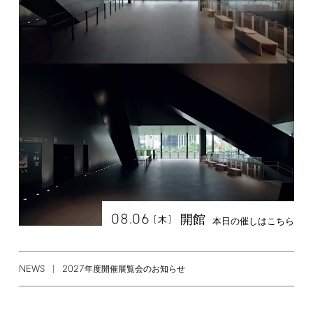
08.06
開館
[
]
木
本日の催しはこちら
NEWS
2027
年度開催展覧会のお知らせ