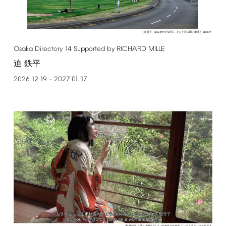
Osaka
Directory
14
Supported
by
RICHARD
MILLE
迫 鉄平
2026.12.19
2027.01.17
–