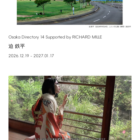
Osaka
Directory
14
Supported
by
RICHARD
MILLE
迫 鉄平
2026.12.19
2027.01.17
–