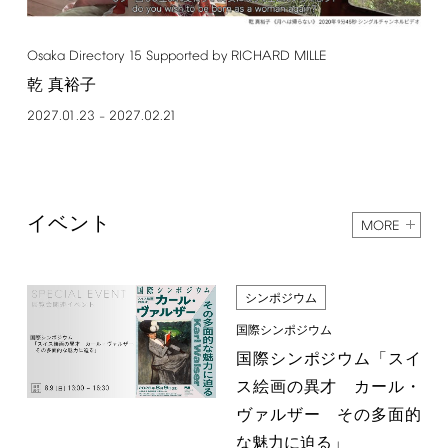
Osaka
Directory
15
Supported
by
RICHARD
MILLE
乾 真裕子
2027.01.23
2027.02.21
–
イベント
MORE
シンポジウム
国際シンポジウム
国際シンポジウム「スイ
ス絵画の異才 カール・
ヴァルザー その多面的
な魅力に迫る」