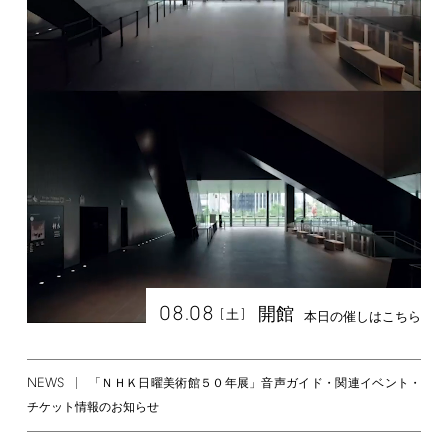
08.08
開館
[
]
土
本日の催しはこちら
NEWS
「ＮＨＫ日曜美術館５０年展」音声ガイド・関連イベント・
チケット情報のお知らせ