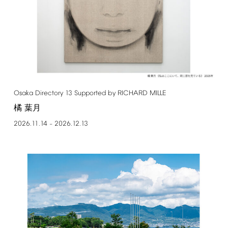
Osaka
Directory
13
Supported
by
RICHARD
MILLE
橘 葉月
2026.11.14
2026.12.13
–