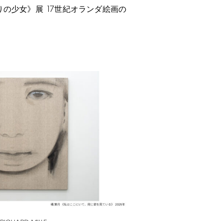
17
りの少女》展
世紀オランダ絵画の