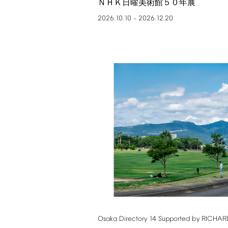
ＮＨＫ日曜美術館５０年展
2026.10.10
2026.12.20
–
Osaka
Directory
14
Supported
by
RICHAR