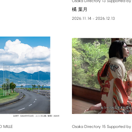
Osaka
Directory
13
Supported
by
橘 葉月
2026.11.14
2026.12.13
–
D
MILLE
Osaka
Directory
15
Supported
by