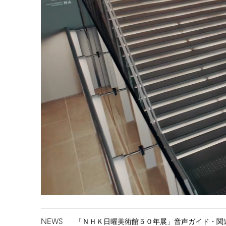
NEWS
「ＮＨＫ日曜美術館５０年展」音声ガイド・関